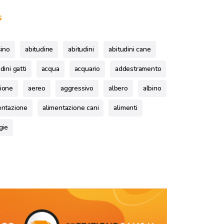
s
sino
abitudine
abitudini
abitudini cane
dini gatti
acqua
acquario
addestramento
ione
aereo
aggressivo
albero
albino
entazione
alimentazione cani
alimenti
gie