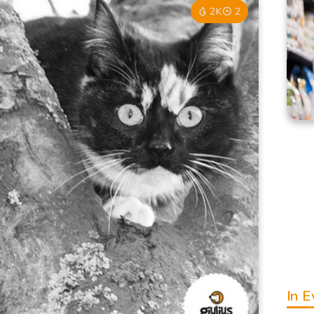
2K
2
In E