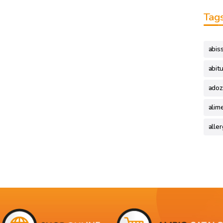
Tag
abis
abitu
adoz
alim
aller