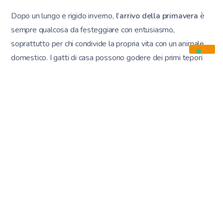
Dopo un lungo e rigido inverno,
l’arrivo della primavera
è
sempre qualcosa da festeggiare con entusiasmo,
soprattutto per chi condivide la propria vita con un animale
domestico. I gatti di casa possono godere dei primi tepori
sollazzandosi su terrazzi o balconi, mentre con i cani è
possibile finalmente
godersi lunghe passeggiate al
guinzaglio
all’aria aperta, senza temere pioggia o basse
temperature.
La bella stagione, tuttavia, è anche quella in cui i nostri amici
a quattro zampe sono più esposti alla
minaccia dei
parassiti
. Basta anche solo frequentare il giardino di casa,
per far sì che cane e gatto entrino in contatto con
pulci e
zecche
, solitamente veicolati da altre specie animali. Questi
parassiti sono responsabili della trasmissione di diverse
patologie, tra cui la
malattia di Lyme, la babesiosi, la