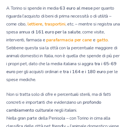
A Torino si spende in media
63 euro al mese
per quanto
riguarda l’acquisto di beni di prima necessità o di utilità –
come cibo,
lettiere
,
trasportini
, etc. – mentre si registra una
spesa annua di
161 euro per la salute
, come visite,
interventi, farmacia e
parafarmacia per cane
e
gatto
.
Sebbene questa sia la città con la percentuale maggiore di
animali domestici in Italia, non è quella che spende di più per
i propri pet, dato che la media italiana si aggira
tra i 65-69
euro
per gli acquisti ordinari e
tra i 164 e i 180 euro
per le
spese mediche.
Non si tratta solo di cifre e percentuali sterili, ma di fatti
concreti e importanti che evidenziano un
profondo
cambiamento culturale
negli italiani.
Nella gran parte della Penisola – con Torino in cima alla
classifica delle città pet friendly – l’animale domestico viene