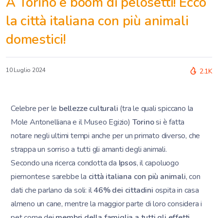
A Torino è boom di pelosetti! Ecco
la città italiana con più animali
domestici!
10 Luglio 2024
2.1K
Celebre per le
bellezze
culturali
(tra le quali spiccano la
Mole Antonelliana e il Museo Egizio)
Torino
si è fatta
notare negli ultimi tempi anche per un primato diverso, che
strappa un sorriso a tutti gli amanti degli animali.
Secondo una ricerca condotta da
Ipsos
, il capoluogo
piemontese sarebbe la
città italiana con più animali
, con
dati che parlano da soli: il
46% dei cittadini
ospita in casa
almeno un cane, mentre la maggior parte di loro considera i
pet come dei
membri
della famiglia a tutti gli effetti
.