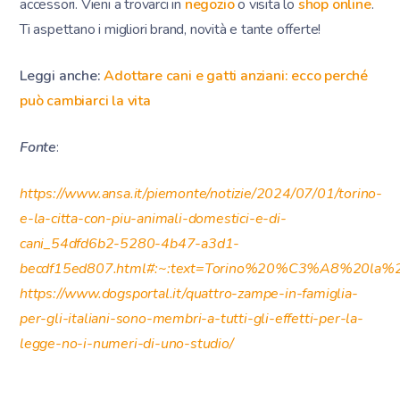
accessori. Vieni a trovarci in
negozio
o visita lo
shop online
.
Ti aspettano i migliori brand, novità e tante offerte!
Leggi anche:
Adottare cani e gatti anziani: ecco perché
può cambiarci la vita
Fonte
:
https://www.ansa.it/piemonte/notizie/2024/07/01/torino-
e-la-citta-con-piu-animali-domestici-e-di-
cani_54dfd6b2-5280-4b47-a3d1-
becdf15ed807.html#:~:text=Torino%20%C3%A8%20la%20
https://www.dogsportal.it/quattro-zampe-in-famiglia-
per-gli-italiani-sono-membri-a-tutti-gli-effetti-per-la-
legge-no-i-numeri-di-uno-studio/