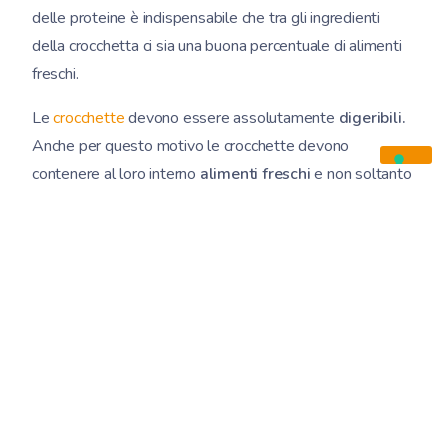
delle proteine è indispensabile che tra gli ingredienti
della crocchetta ci sia una buona percentuale di alimenti
freschi.
Le
crocchette
devono essere assolutamente
digeribili.
Anche per questo motivo le crocchette devono
contenere al loro interno
alimenti freschi
e non soltanto
farine o disidratati che ne penalizzano la digeribilità. Per
rispettare un equilibrio nutrizionale ottimale le crocchette
devono avere una composizione “varia”.
Carni bianche,
carni rosse e pesce
sono ottimi ingredienti che aiutano
l’animale a mantenersi in buona salute.
Ricordiamoci conto che l’aspetto legato al benessere non
è l’unica caratteristica che dobbiamo prendere in
considerazione quando stabiliamo una dieta che vada
bene per il nostro pelosetto. Anche il
piacere
vuole la